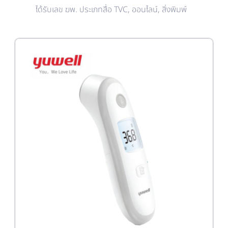
ได้รับเลข ฆพ. ประเภทสื่อ TVC, ออนไลน์, สิ่งพิมพ์